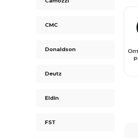
Camozzi
CMC
Donaldson
Оп
р
Deutz
Eldin
FST