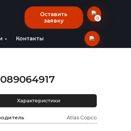
Оставить
0
заявку
ии
Контакты
1089064917
Характеристики
водитель
Atlas Copco