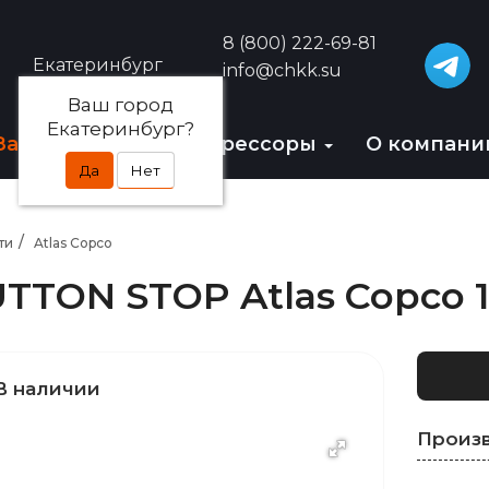
8 (800) 222-69-81
Екатеринбург
info@chkk.su
Ваш город
Екатеринбург?
Запчасти
БУ-компрессоры
О компан
Да
Нет
ти
Atlas Copco
TTON STOP Atlas Copco 
В наличии
Произ