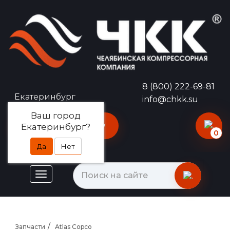
8 (800) 222-69-81
Екатеринбург
info@chkk.su
Ваш город
Оставить заявку
Екатеринбург?
0
Да
Нет
Запчасти
Atlas Copco