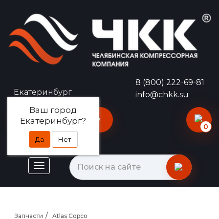
8 (800) 222-69-81
Екатеринбург
info@chkk.su
Ваш город
Оставить заявку
Екатеринбург?
0
Да
Нет
Запчасти
Atlas Copco