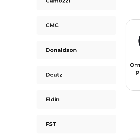
Camozzi
CMC
Donaldson
Оп
р
Deutz
Eldin
FST