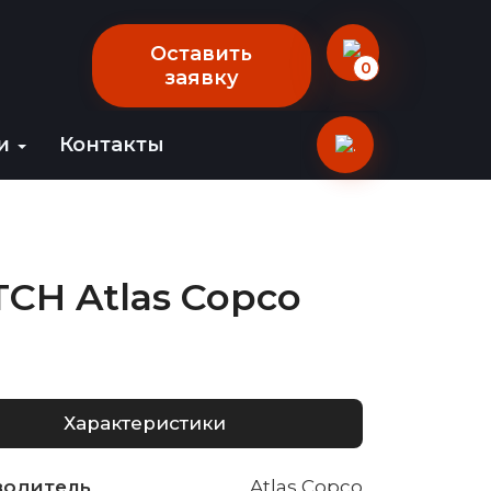
Оставить
0
заявку
ии
Контакты
CH Atlas Copco
Характеристики
водитель
Atlas Copco