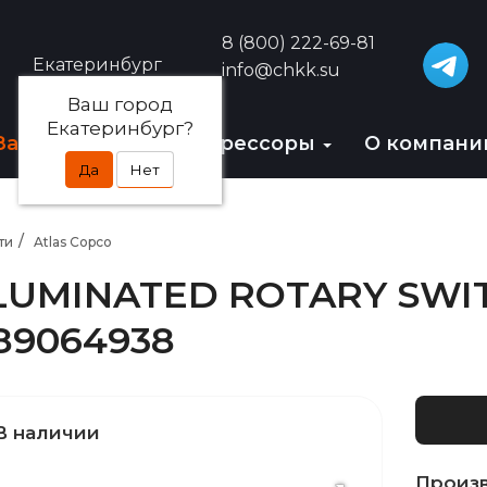
8 (800) 222-69-81
Екатеринбург
info@chkk.su
Ваш город
Екатеринбург?
Запчасти
БУ-компрессоры
О компан
Да
Нет
ти
Atlas Copco
LUMINATED ROTARY SWIT
89064938
В наличии
Произ