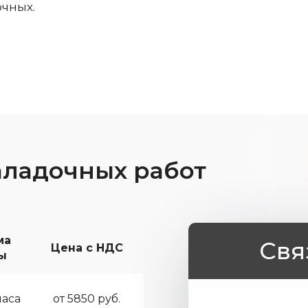
чных.
аладочных работ
ма
Свя
Цена с НДС
ы
часа
от 5850 руб.