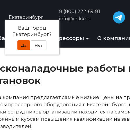
8 (800) 222-69-81
Екатеринбург
info@chkk.su
Ваш город
Екатеринбург?
Запчасти
БУ-компрессоры
О компан
Да
Нет
сконаладочные работы
тановок
 компания предлагает самые низкие цены на п
компрессорного оборудования в Екатеринбурге,
ки сотрудников организации находится на само
оянным курсам повышения квалификации на за
зводителей.