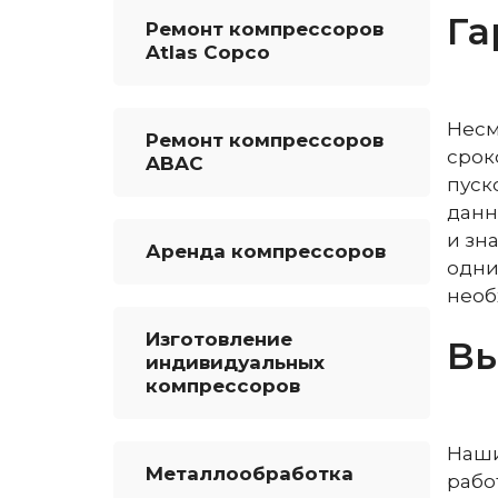
Га
Ремонт компрессоров
Atlas Copco
Несм
Ремонт компрессоров
срок
ABAC
пуск
данн
и зн
Аренда компрессоров
одни
необ
Изготовление
Вы
индивидуальных
компрессоров
Наши
Металлообработка
рабо