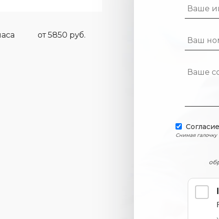
часа
от 5850 руб.
Согласи
Снимая галочку
об