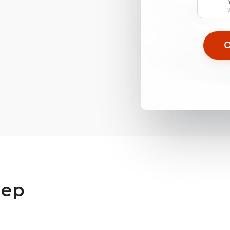
О
лер