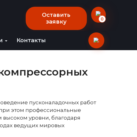
Оставить
0
заявку
ии
Контакты
 компрессорных
роведение пусконаладочных работ
 при этом профессиональные
м высоком уровни, благодаря
водах ведущих мировых