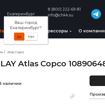
8 (800) 222-69-81
Екатеринбург
info@chkk.su
Ваш город
Екатеринбург?
Запчасти
БУ-компрессоры
О компан
Да
Нет
ти
Atlas Copco
LAY Atlas Copco 1089064
В наличии
Произ