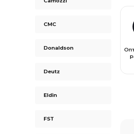
Camozzi
CMC
Donaldson
Оп
р
Deutz
Eldin
FST