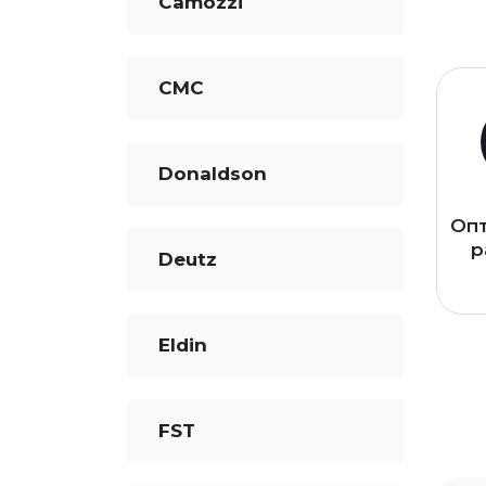
Camozzi
CMC
Donaldson
Оп
р
Deutz
Eldin
FST