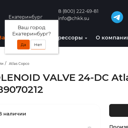
8 (800) 222-69-81
Екатеринбург
info@chkk.su
Ваш город
Екатеринбург?
Запчасти
БУ-компрессоры
О компан
Да
Нет
ти
Atlas Copco
LENOID VALVE 24-DC Atl
89070212
В наличии
Произ