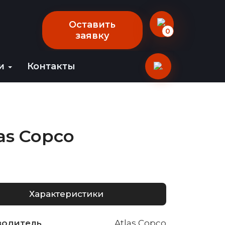
Оставить
0
заявку
ии
Контакты
as Copco
Характеристики
водитель
Atlas Copco