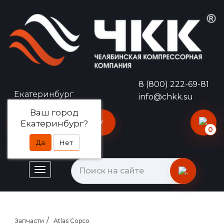
8 (800) 222-69-81
Екатеринбург
info@chkk.su
Ваш город
Оставить заявку
Екатеринбург?
0
Да
Нет
Запчасти
Atlas Copco